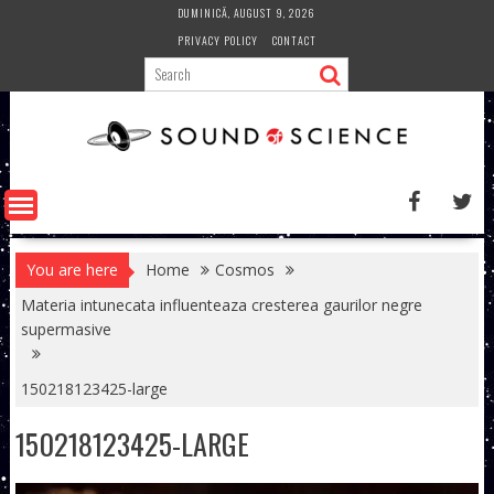
Skip
DUMINICĂ, AUGUST 9, 2026
to
PRIVACY POLICY
CONTACT
content
You are here
Home
Cosmos
Materia intunecata influenteaza cresterea gaurilor negre
supermasive
150218123425-large
150218123425-LARGE