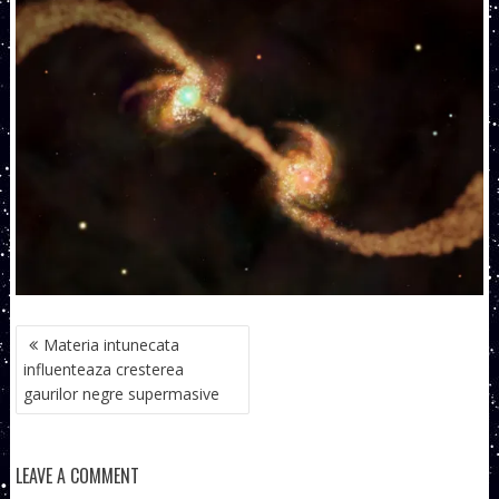
NAVIGARE
Materia intunecata
ÎN
influenteaza cresterea
ARTICOLE
gaurilor negre supermasive
LEAVE A COMMENT