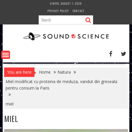
Skip
VINERI, AUGUST 7, 2026
to
PRIVACY POLICY
CONTACT
content
You are here
Home
Natura
Miel modificat cu proteina de meduza, vandut din greseala
pentru consum la Paris
miel
MIEL