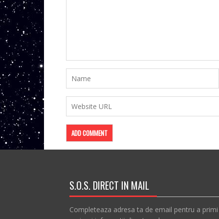
S.O.S. DIRECT IN MAIL
Completeaza adresa ta de email pentru a primi