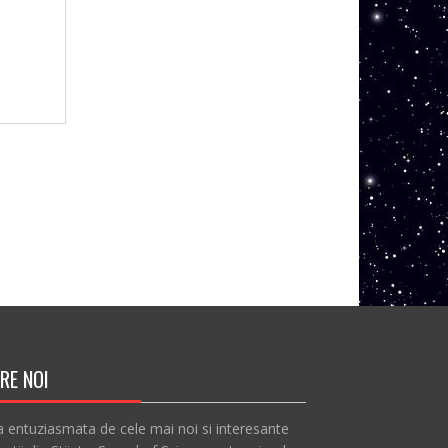
RE NOI
a entuziasmata de cele mai noi si interesante