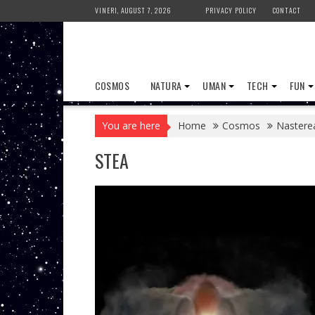
Skip
VINERI, AUGUST 7, 2026
PRIVACY POLICY
CONTACT
to
content
COSMOS
NATURA
UMAN
TECH
FUN
You are here
Home
Cosmos
Nasterea
STEA