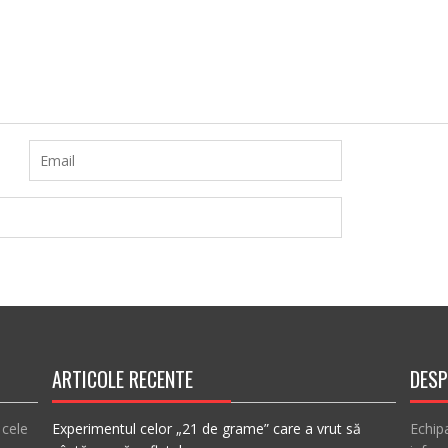
ARTICOLE RECENTE
DESP
 cele
Experimentul celor „21 de grame” care a vrut să
Echip