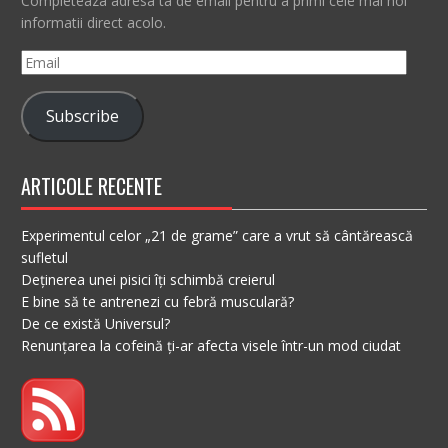
Completeaza adresa ta de email pentru a primi cele mai noi
informatii direct acolo.
Email
Subscribe
ARTICOLE RECENTE
Experimentul celor „21 de grame” care a vrut să cântărească
sufletul
Deținerea unei pisici îți schimbă creierul
E bine să te antrenezi cu febră musculară?
De ce există Universul?
Renunțarea la cofeină ți-ar afecta visele într-un mod ciudat