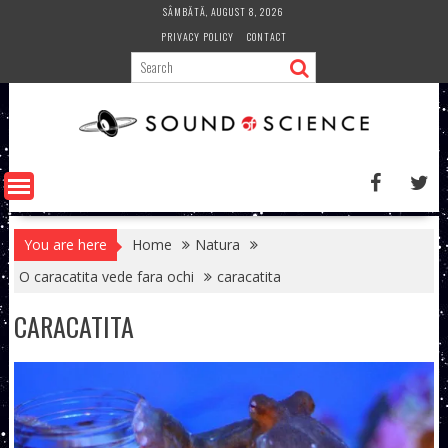
Skip
SÂMBĂTĂ, AUGUST 8, 2026
to
PRIVACY POLICY
CONTACT
content
You are here
Home
Natura
O caracatita vede fara ochi
caracatita
CARACATITA