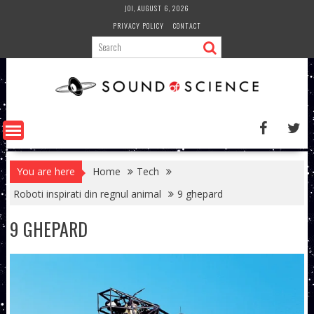
Skip
JOI, AUGUST 6, 2026
to
PRIVACY POLICY
CONTACT
content
You are here
Home
Tech
Roboti inspirati din regnul animal
9 ghepard
9 GHEPARD