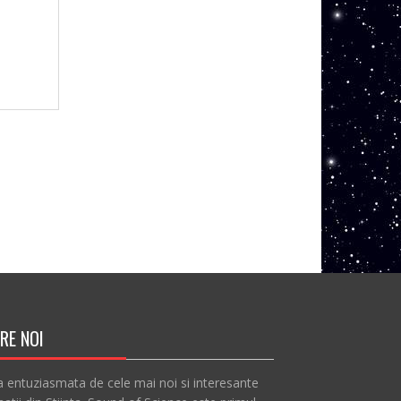
RE NOI
a entuziasmata de cele mai noi si interesante