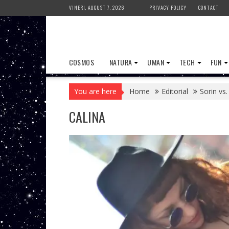
Skip
VINERI, AUGUST 7, 2026
PRIVACY POLICY
CONTACT
to
content
COSMOS
NATURA
UMAN
TECH
FUN
You are here
Home
Editorial
Sorin vs.
CALINA