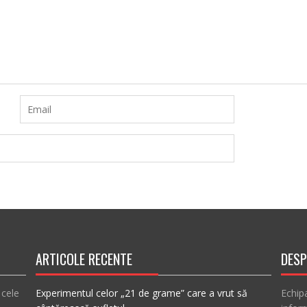
ARTICOLE RECENTE
DESP
 cele
Experimentul celor „21 de grame” care a vrut să
Echip