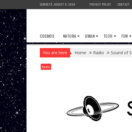
Skip
SÂMBĂTĂ, AUGUST 8, 2026
PRIVACY POLICY
CONTACT
to
content
COSMOS
NATURA
UMAN
TECH
FUN
You are here
Home
Radio
Sound of S
Radio