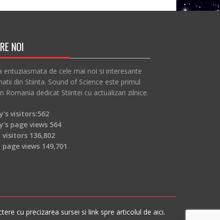
RE NOI
a entuziasmata de cele mai noi si interesante
atii din Stiinta. Sound of Science este primul
in Romania dedicat Stiintei cu actualizari zilnice.
's visitors:
562
y's page views
564
 visitors
136,802
l page views
149,701
re cu precizarea sursei si link spre articolul de aici.