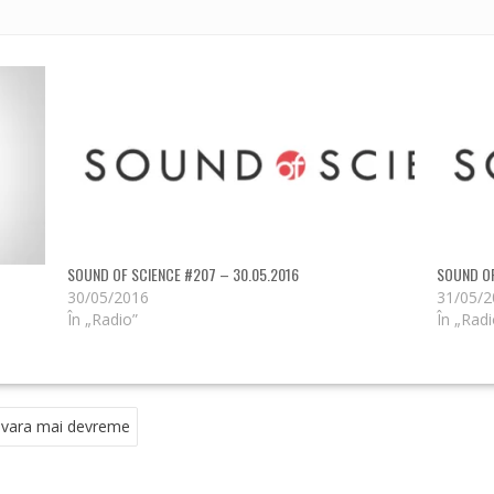
SOUND OF SCIENCE #207 – 30.05.2016
SOUND OF
30/05/2016
31/05/
În „Radio”
În „Radi
avara mai devreme