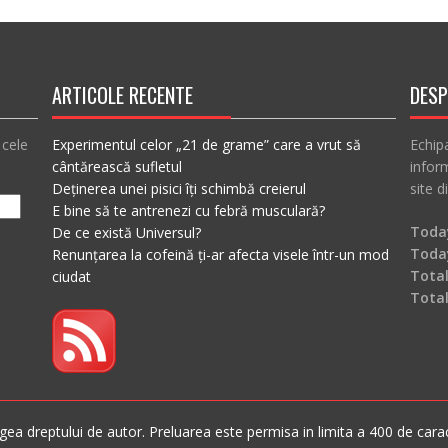
ARTICOLE RECENTE
DESP
 cele
Experimentul celor „21 de grame” care a vrut să
Echip
cântărească sufletul
inform
Deținerea unei pisici îți schimbă creierul
site d
E bine să te antrenezi cu febră musculară?
Today
De ce există Universul?
Toda
Renunțarea la cofeină ți-ar afecta visele într-un mod
Total
ciudat
Tota
ea dreptului de autor. Preluarea este permisa in limita a 400 de caracte