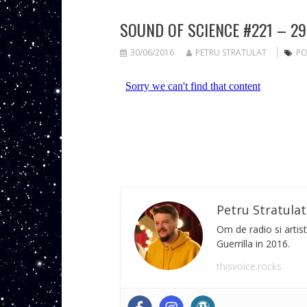
SOUND OF SCIENCE #221 – 29
30/06/2016
PETRU STRATULAT
PO
Petru Stratulat
Om de radio si artist
Guerrilla in 2016.
thisvoice.rocks