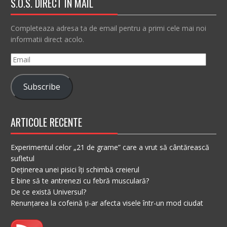
S.O.S. DIRECT IN MAIL
Completeaza adresa ta de email pentru a primi cele mai noi
informatii direct acolo.
Email
Subscribe
ARTICOLE RECENTE
Experimentul celor „21 de grame” care a vrut să cântărească
sufletul
Deținerea unei pisici îți schimbă creierul
E bine să te antrenezi cu febră musculară?
De ce există Universul?
Renunțarea la cofeină ți-ar afecta visele într-un mod ciudat