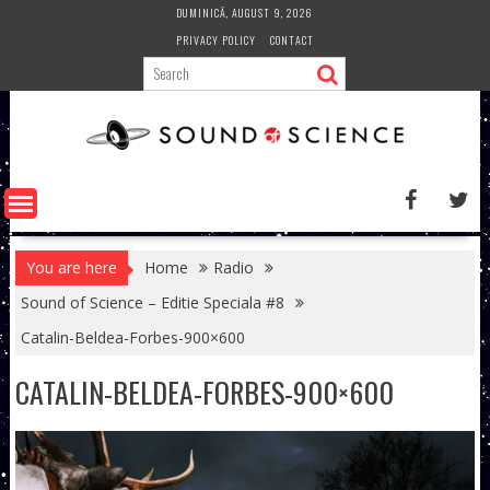
Skip
DUMINICĂ, AUGUST 9, 2026
to
PRIVACY POLICY
CONTACT
content
You are here
Home
Radio
Sound of Science – Editie Speciala #8
Catalin-Beldea-Forbes-900×600
CATALIN-BELDEA-FORBES-900×600