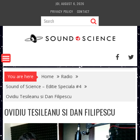
Skip
JOI, AUGUST 6, 2026
to
PRIVACY POLICY
CONTACT
content
You are here
Home
Radio
Sound of Science – Editie Speciala #4
Ovidiu Tesileanu si Dan Filipescu
OVIDIU TESILEANU SI DAN FILIPESCU