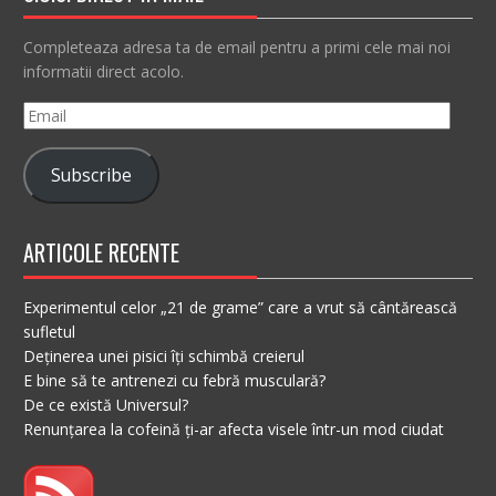
Completeaza adresa ta de email pentru a primi cele mai noi
informatii direct acolo.
Email
Subscribe
ARTICOLE RECENTE
Experimentul celor „21 de grame” care a vrut să cântărească
sufletul
Deținerea unei pisici îți schimbă creierul
E bine să te antrenezi cu febră musculară?
De ce există Universul?
Renunțarea la cofeină ți-ar afecta visele într-un mod ciudat