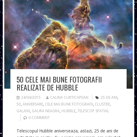
50 CELE MAI BUNE FOTOGRAFII
REALIZATE DE HUBBLE
24/04/2015
CALINA CURTICAPEAN
25 DE ANI
,
50
,
ANIVERSARE
,
CELE MAI BUNE FOTOGRAFII
,
CLUSTER
,
GALAXII
,
GAURA NEAGRA
,
HUBBLE
,
TELESCOP SPATIAL
0 COMMENT
Telescopul Hubble aniverseaza, astazi, 25 de ani de