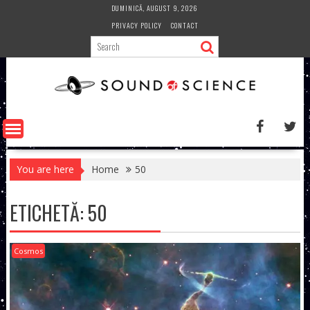
Skip
DUMINICĂ, AUGUST 9, 2026
to
PRIVACY POLICY
CONTACT
content
You are here
Home
50
ETICHETĂ:
50
Cosmos