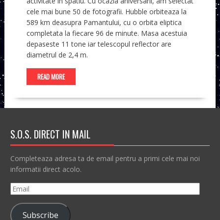
activitate in spatiu. Cu ocazia aniversarii, am selectat
cele mai bune 50 de fotografii. Hubble orbiteaza la
589 km deasupra Pamantului, cu o orbita eliptica
completata la fiecare 96 de minute. Masa acestuia
depaseste 11 tone iar telescopul reflector are
diametrul de 2,4 m.
READ MORE
S.O.S. DIRECT IN MAIL
Completeaza adresa ta de email pentru a primi cele mai noi
informatii direct acolo.
Email
Subscribe