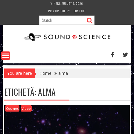
Skip
VINERI, AUGUST 7, 2026
to
PRIVACY POLICY
CONTACT
content
You are here
Home
alma
ETICHETĂ:
ALMA
Cosmos
Video