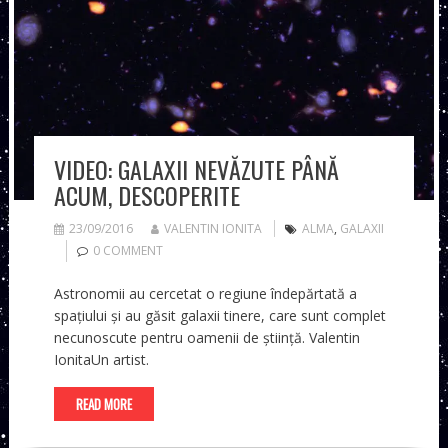
VIDEO: GALAXII NEVĂZUTE PÂNĂ
ACUM, DESCOPERITE
23/09/2016
VALENTIN IONITA
ALMA
,
GALAXII
0 COMMENT
Astronomii au cercetat o regiune îndepărtată a
spațiului și au găsit galaxii tinere, care sunt complet
necunoscute pentru oamenii de știință. Valentin
IonitaUn artist.
READ MORE