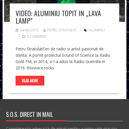
VIDEO: ALUMINIU TOPIT IN „LAVA
LAMP”
04/06/2015
PETRU STRATULAT
ALUMINIU
0 COMMENT
Petru StratulatOm de radio si artist pasionat de
stiinta. A pornit proiectul Sound of Science la Radio
Gold FM, in 2014, si l-a adus la Radio Guerrilla in
2016. thisvoice.rocks
READ MORE
S.O.S. DIRECT IN MAIL
Completeaza adresa ta de email pentru a primi cele mai noi