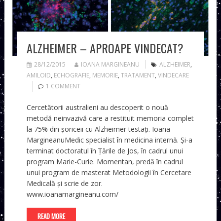
ALZHEIMER – APROAPE VINDECAT?
28/12/2015
IOANA MARGINEANU
ALZHEIMER
,
AMILOID
,
ECHOGRAFIE
,
MEMORIE
,
TRATAMENT
,
VINDECARE
1 COMMENT
Cercetătorii australieni au descoperit o nouă
metodă neinvazivă care a restituit memoria complet
la 75% din şoriceii cu Alzheimer testaţi. Ioana
MargineanuMedic specialist în medicina internă. Și-a
terminat doctoratul în Țările de Jos, în cadrul unui
program Marie-Curie. Momentan, predă în cadrul
unui program de masterat Metodologii în Cercetare
Medicală și scrie de zor.
www.ioanamargineanu.com/
READ MORE