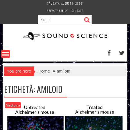
Skip
SÂMBĂTĂ, AUGUST 8, 2026
to
PRIVACY POLICY
CONTACT
content
You are here
Home
amiloid
ETICHETĂ:
AMILOID
Medicina