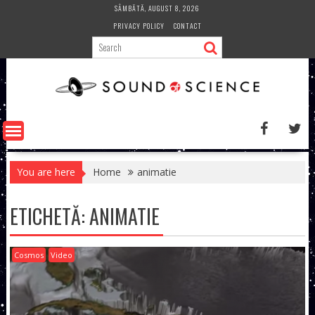
Skip
SÂMBĂTĂ, AUGUST 8, 2026
to
PRIVACY POLICY
CONTACT
content
You are here
Home
animatie
ETICHETĂ:
ANIMATIE
Cosmos
Video