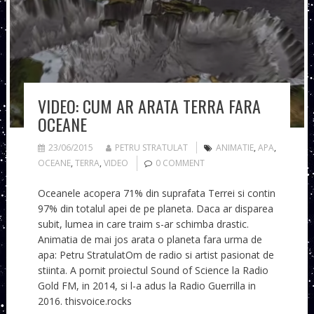
VIDEO: CUM AR ARATA TERRA FARA
OCEANE
23/06/2015
PETRU STRATULAT
ANIMATIE
,
APA
,
OCEANE
,
TERRA
,
VIDEO
0 COMMENT
Oceanele acopera 71% din suprafata Terrei si contin
97% din totalul apei de pe planeta. Daca ar disparea
subit, lumea in care traim s-ar schimba drastic.
Animatia de mai jos arata o planeta fara urma de
apa: Petru StratulatOm de radio si artist pasionat de
stiinta. A pornit proiectul Sound of Science la Radio
Gold FM, in 2014, si l-a adus la Radio Guerrilla in
2016. thisvoice.rocks