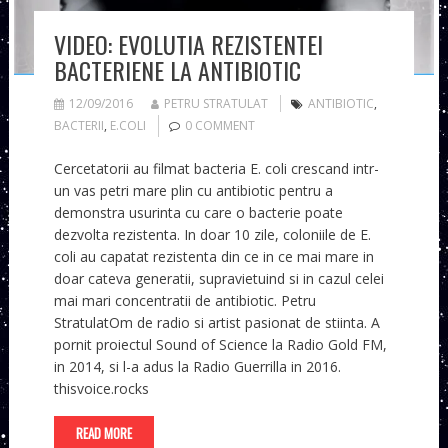
VIDEO: EVOLUTIA REZISTENTEI
BACTERIENE LA ANTIBIOTIC
12/09/2016
PETRU STRATULAT
ANTIBIOTIC
,
BACTERII
,
E.COLI
0 COMMENT
Cercetatorii au filmat bacteria E. coli crescand intr-
un vas petri mare plin cu antibiotic pentru a
demonstra usurinta cu care o bacterie poate
dezvolta rezistenta. In doar 10 zile, coloniile de E.
coli au capatat rezistenta din ce in ce mai mare in
doar cateva generatii, supravietuind si in cazul celei
mai mari concentratii de antibiotic. Petru
StratulatOm de radio si artist pasionat de stiinta. A
pornit proiectul Sound of Science la Radio Gold FM,
in 2014, si l-a adus la Radio Guerrilla in 2016.
thisvoice.rocks
READ MORE