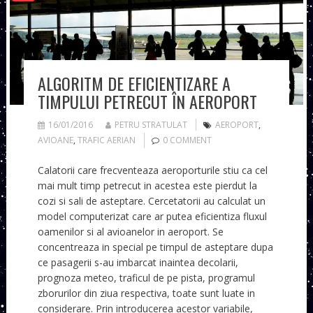
ALGORITM DE EFICIENTIZARE A
TIMPULUI PETRECUT ÎN AEROPORT
16/01/2016
PETRU STRATULAT
AEROPORT
,
AVIOANE
,
TRAFIC AERIAN
0 COMMENT
Calatorii care frecventeaza aeroporturile stiu ca cel
mai mult timp petrecut in acestea este pierdut la
cozi si sali de asteptare. Cercetatorii au calculat un
model computerizat care ar putea eficientiza fluxul
oamenilor si al avioanelor in aeroport. Se
concentreaza in special pe timpul de asteptare dupa
ce pasagerii s-au imbarcat inaintea decolarii,
prognoza meteo, traficul de pe pista, programul
zborurilor din ziua respectiva, toate sunt luate in
considerare. Prin introducerea acestor variabile,