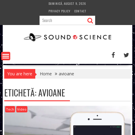
Skip
DUMINICĂ, AUGUST 9, 2026
to
PRIVACY POLICY
CONTACT
content
You are here
Home
avioane
ETICHETĂ:
AVIOANE
Tech
Video