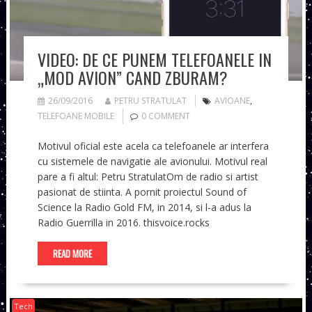
VIDEO: DE CE PUNEM TELEFOANELE IN
„MOD AVION” CAND ZBURAM?
26/09/2016
PETRU STRATULAT
AVIOANE
,
TELEFOANE MOBILE
0 COMMENT
Motivul oficial este acela ca telefoanele ar interfera
cu sistemele de navigatie ale avionului. Motivul real
pare a fi altul: Petru StratulatOm de radio si artist
pasionat de stiinta. A pornit proiectul Sound of
Science la Radio Gold FM, in 2014, si l-a adus la
Radio Guerrilla in 2016. thisvoice.rocks
READ MORE
Tech