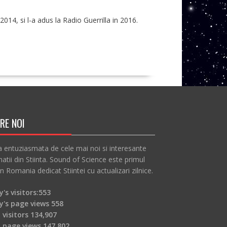
014, si l-a adus la Radio Guerrilla in 2016.
RE NOI
a entuziasmata de cele mai noi si interesante
atii din Stiinta. Sound of Science este primul
in Romania dedicat Stiintei cu actualizari zilnice.
's visitors:
553
y's page views
558
 visitors
134,907
l page views
147,802