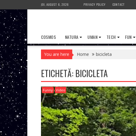
Skip
JOI, AUGUST 6, 2026
PRIVACY POLICY
CONTACT
to
content
COSMOS
NATURA
UMAN
TECH
FUN
You are here
Home
bicicleta
ETICHETĂ:
BICICLETA
Funny
Video