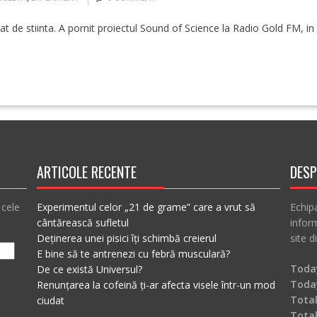
t de stiinta. A pornit proiectul Sound of Science la Radio Gold FM, in 2
ARTICOLE RECENTE
DESP
 cele
Experimentul celor „21 de grame” care a vrut să
Echip
cântărească sufletul
inform
Deținerea unei pisici îți schimbă creierul
site d
E bine să te antrenezi cu febră musculară?
Today
De ce există Universul?
Toda
Renunțarea la cofeină ți-ar afecta visele într-un mod
Total
ciudat
Tota