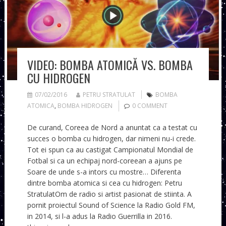
VIDEO: BOMBA ATOMICĂ VS. BOMBA
CU HIDROGEN
07/02/2016
PETRU STRATULAT
BOMBA
ATOMICA
,
BOMBA HIDROGEN
0 COMMENT
De curand, Coreea de Nord a anuntat ca a testat cu
succes o bomba cu hidrogen, dar nimeni nu-i crede.
Tot ei spun ca au castigat Campionatul Mondial de
Fotbal si ca un echipaj nord-coreean a ajuns pe
Soare de unde s-a intors cu mostre… Diferenta
dintre bomba atomica si cea cu hidrogen: Petru
StratulatOm de radio si artist pasionat de stiinta. A
pornit proiectul Sound of Science la Radio Gold FM,
in 2014, si l-a adus la Radio Guerrilla in 2016.