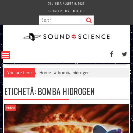
Skip
DUMINICĂ, AUGUST 9, 2026
to
PRIVACY POLICY
CONTACT
content
You are here
Home
bomba hidrogen
ETICHETĂ:
BOMBA HIDROGEN
Video