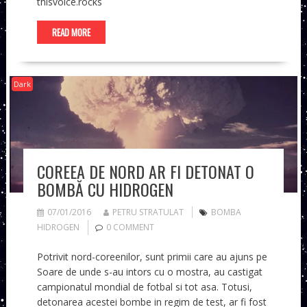
thisvoice.rocks
READ MORE
Dark
COREEA DE NORD AR FI DETONAT O
BOMBĂ CU HIDROGEN
07/01/2016
PETRU STRATULAT
BOMBA
HIDROGEN
0 COMMENT
Potrivit nord-coreenilor, sunt primii care au ajuns pe
Soare de unde s-au intors cu o mostra, au castigat
campionatul mondial de fotbal si tot asa. Totusi,
detonarea acestei bombe in regim de test, ar fi fost