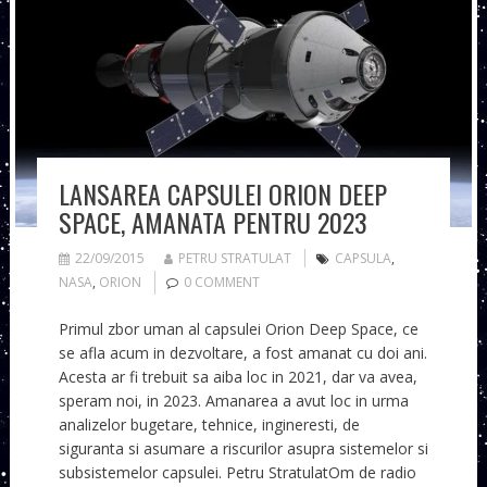
LANSAREA CAPSULEI ORION DEEP
SPACE, AMANATA PENTRU 2023
22/09/2015
PETRU STRATULAT
CAPSULA
,
NASA
,
ORION
0 COMMENT
Primul zbor uman al capsulei Orion Deep Space, ce
se afla acum in dezvoltare, a fost amanat cu doi ani.
Acesta ar fi trebuit sa aiba loc in 2021, dar va avea,
speram noi, in 2023. Amanarea a avut loc in urma
analizelor bugetare, tehnice, ingineresti, de
siguranta si asumare a riscurilor asupra sistemelor si
subsistemelor capsulei. Petru StratulatOm de radio