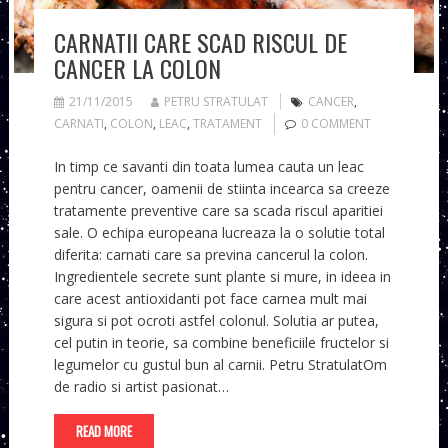
CARNATII CARE SCAD RISCUL DE
CANCER LA COLON
21/11/2015
PETRU STRATULAT
CANCER
,
CARNATI
,
COLON
,
LEAC
,
TRATAMENT
0 COMMENT
In timp ce savanti din toata lumea cauta un leac
pentru cancer, oamenii de stiinta incearca sa creeze
tratamente preventive care sa scada riscul aparitiei
sale. O echipa europeana lucreaza la o solutie total
diferita: carnati care sa previna cancerul la colon.
Ingredientele secrete sunt plante si mure, in ideea in
care acest antioxidanti pot face carnea mult mai
sigura si pot ocroti astfel colonul. Solutia ar putea,
cel putin in teorie, sa combine beneficiile fructelor si
legumelor cu gustul bun al carnii. Petru StratulatOm
de radio si artist pasionat…
READ MORE