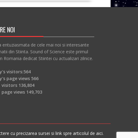
RE NOI
a entuziasmata de cele mai noi si interesante
atii din Stiinta. Sound of Science este primul
in Romania dedicat Stiintei cu actualizari zilnice.
's visitors:
564
y's page views
566
 visitors
136,804
l page views
149,703
re cu precizarea sursei si link spre articolul de aici.