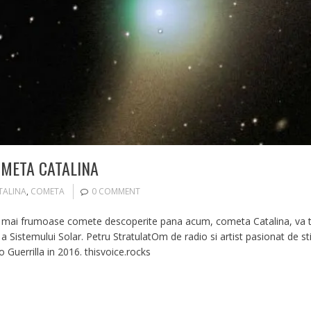
OMETA CATALINA
TALINA
,
COMETA
0 COMMENT
e mai frumoase comete descoperite pana acum, cometa Catalina, va tre
a a Sistemului Solar. Petru StratulatOm de radio si artist pasionat de st
 Guerrilla in 2016. thisvoice.rocks