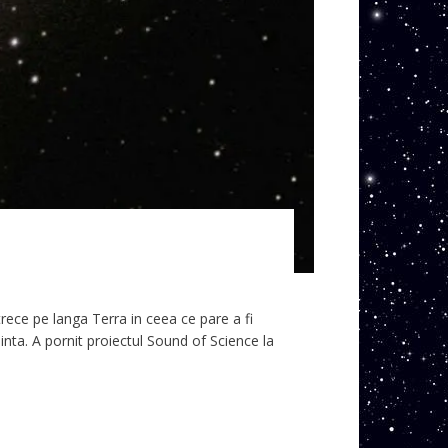
ce pe langa Terra in ceea ce pare a fi
iinta. A pornit proiectul Sound of Science la