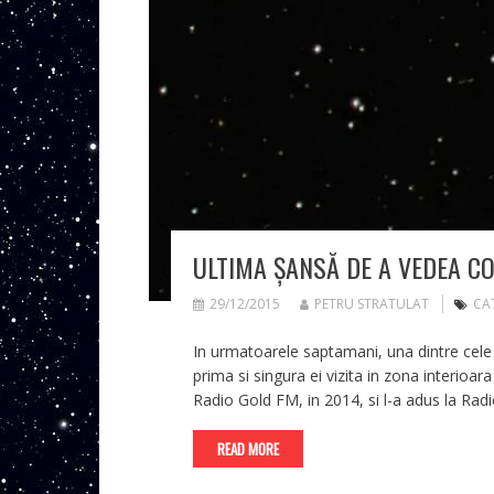
ULTIMA ȘANSĂ DE A VEDEA C
29/12/2015
PETRU STRATULAT
CA
In urmatoarele saptamani, una dintre cel
prima si singura ei vizita in zona interioar
Radio Gold FM, in 2014, si l-a adus la Radio
READ MORE