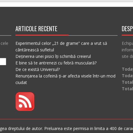
ARTICOLE RECENTE
DESP
 cele
Experimentul celor „21 de grame” care a vrut să
Echip
cântărească sufletul
inform
Deținerea unei pisici îți schimbă creierul
site d
E bine să te antrenezi cu febră musculară?
Today
De ce există Universul?
Toda
Renunțarea la cofeină ți-ar afecta visele într-un mod
Total
ciudat
Tota
ea dreptului de autor. Preluarea este permisa in limita a 400 de caracte