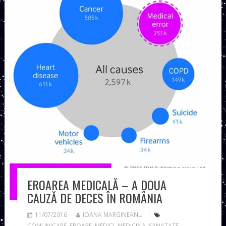
EROAREA MEDICALĂ – A DOUA
CAUZĂ DE DECES ÎN ROMÂNIA
11/07/2016
IOANA MARGINEANU
COMUNICARE
,
EROARE
,
MEDICI
,
MEDICINA
,
SANATATE
,