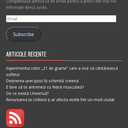
Completeaza adresa ta de email pentru a primi cele mai noi
informatii direct acolo.
Email
Subscribe
ARTICOLE RECENTE
Experimentul celor „21 de grame” care a vrut să cântărească
sufletul
Deținerea unei pisici îți schimbă creierul
E bine să te antrenezi cu febră musculară?
De ce există Universul?
Renunțarea la cofeină ți-ar afecta visele într-un mod ciudat