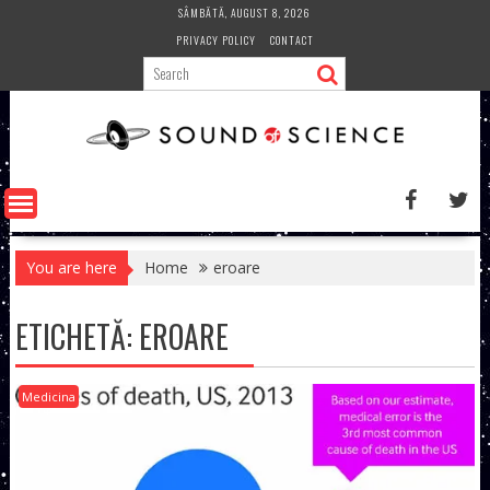
Skip
SÂMBĂTĂ, AUGUST 8, 2026
to
PRIVACY POLICY
CONTACT
content
You are here
Home
eroare
ETICHETĂ:
EROARE
Medicina