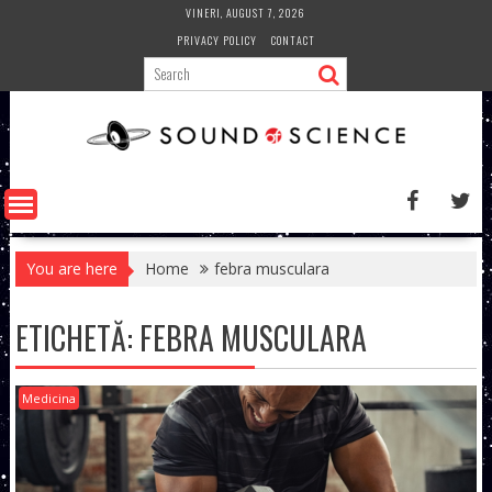
Skip
VINERI, AUGUST 7, 2026
to
PRIVACY POLICY
CONTACT
content
You are here
Home
febra musculara
ETICHETĂ:
FEBRA MUSCULARA
Medicina