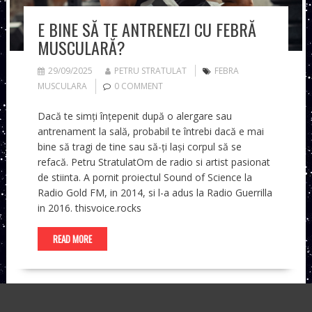
E BINE SĂ TE ANTRENEZI CU FEBRĂ
MUSCULARĂ?
29/09/2025
PETRU STRATULAT
FEBRA
MUSCULARA
0 COMMENT
Dacă te simți înțepenit după o alergare sau
antrenament la sală, probabil te întrebi dacă e mai
bine să tragi de tine sau să-ți lași corpul să se
refacă. Petru StratulatOm de radio si artist pasionat
de stiinta. A pornit proiectul Sound of Science la
Radio Gold FM, in 2014, si l-a adus la Radio Guerrilla
in 2016. thisvoice.rocks
READ MORE