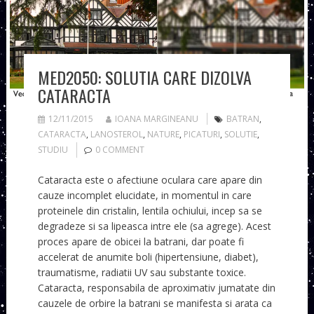
MED2050: SOLUTIA CARE DIZOLVA
CATARACTA
12/11/2015
IOANA MARGINEANU
BATRAN
,
CATARACTA
,
LANOSTEROL
,
NATURE
,
PICATURI
,
SOLUTIE
,
STUDIU
0 COMMENT
Cataracta este o afectiune oculara care apare din
cauze incomplet elucidate, in momentul in care
proteinele din cristalin, lentila ochiului, incep sa se
degradeze si sa lipeasca intre ele (sa agrege). Acest
proces apare de obicei la batrani, dar poate fi
accelerat de anumite boli (hipertensiune, diabet),
traumatisme, radiatii UV sau substante toxice.
Cataracta, responsabila de aproximativ jumatate din
cauzele de orbire la batrani se manifesta si arata ca