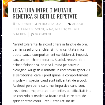
LEGATURA INTRE O MUTATIE
GENETICA SI BETIILE REPETATE
18/11/2015
PETRU STRATULAT
ALCOOL
,
BETIE
,
COMPORTAMENT
,
GENA
,
IMPULSIV
,
MUTATIE
GENETICA
0 COMMENT
Nivelul tolerantei la alcool difera in functie de om,
dar, in cazul unora, chiar si intr-o cantitate mica,
poate cauza comportament exhibitionist, impulsiv
sau, uneori, chiar periculos. Studiul, realizat de o
echipa finlandeza, arunca lumina pe cauzele
biologice. Au gasit o mutatie in receptorul genei 2B
al serotoninei care ii predispune la comportament
impulsiv in special cand sunt influentati de alcool.
Aceleasi persoane sunt mai impulsive cand sunt
treze decat majoritatea oamenilor, au dificultati in a
se controla si oscileaza foarte mult intre strai de
spirit contradictorii. Petru StratulatOm de…