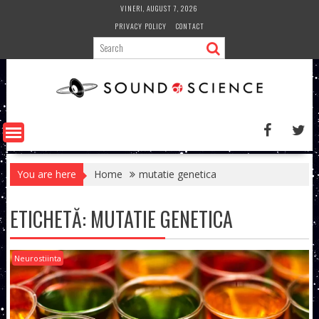
Skip
VINERI, AUGUST 7, 2026
to
PRIVACY POLICY
CONTACT
content
You are here
Home
mutatie genetica
ETICHETĂ:
MUTATIE GENETICA
Neurostiinta