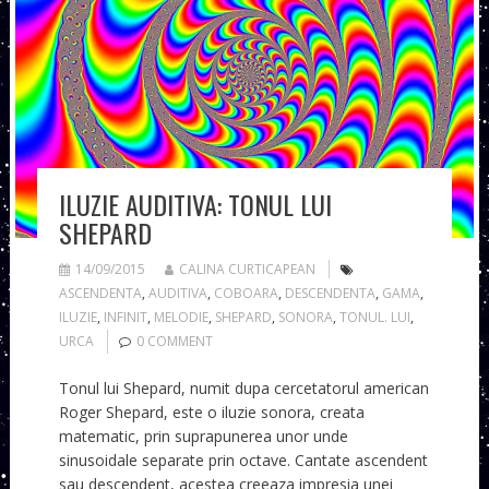
ILUZIE AUDITIVA: TONUL LUI
SHEPARD
14/09/2015
CALINA CURTICAPEAN
ASCENDENTA
,
AUDITIVA
,
COBOARA
,
DESCENDENTA
,
GAMA
,
ILUZIE
,
INFINIT
,
MELODIE
,
SHEPARD
,
SONORA
,
TONUL. LUI
,
URCA
0 COMMENT
Tonul lui Shepard, numit dupa cercetatorul american
Roger Shepard, este o iluzie sonora, creata
matematic, prin suprapunerea unor unde
sinusoidale separate prin octave. Cantate ascendent
sau descendent, acestea creeaza impresia unei