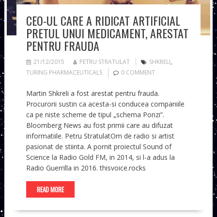
CEO-UL CARE A RIDICAT ARTIFICIAL
PRETUL UNUI MEDICAMENT, ARESTAT
PENTRU FRAUDA
21/12/2015
PETRU STRATULAT
SHKRELI
,
TURING PHARMACEUTICALS
0 COMMENT
Martin Shkreli a fost arestat pentru frauda.
Procurorii sustin ca acesta-si conducea companiile
ca pe niste scheme de tipul „schema Ponzi”.
Bloomberg News au fost primii care au difuzat
informatiile. Petru StratulatOm de radio si artist
pasionat de stiinta. A pornit proiectul Sound of
Science la Radio Gold FM, in 2014, si l-a adus la
Radio Guerrilla in 2016. thisvoice.rocks
READ MORE