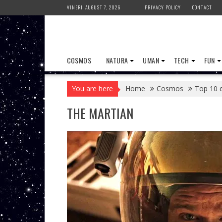
Skip
VINERI, AUGUST 7, 2026
PRIVACY POLICY
CONTACT
to
content
COSMOS
NATURA
UMAN
TECH
FUN
You are here
Home
Cosmos
Top 10 e
THE MARTIAN