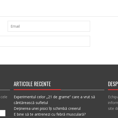
ARTICOLE RECENTE
DESP
 cele
Experimentul celor „21 de grame” care a vrut să
Echip
cântărească sufletul
inform
Deținerea unei pisici îți schimbă creierul
site d
E bine să te antrenezi cu febră musculară?