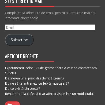
S.O.S. DIRECT IN MAIL
Completeaza adresa ta de email pentru a primi cele mai noi
informatii direct acolo.
Email
Subscribe
ARTICOLE RECENTE
Experimentul celor „21 de grame” care a vrut să cântărească
sufletul
Deținerea unei pisici îți schimbă creierul
E bine să te antrenezi cu febră musculară?
De ce există Universul?
Renunțarea la cofeină ți-ar afecta visele într-un mod ciudat