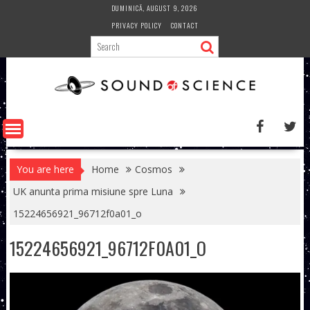
Skip
DUMINICĂ, AUGUST 9, 2026
to
PRIVACY POLICY
CONTACT
content
You are here
Home
Cosmos
UK anunta prima misiune spre Luna
15224656921_96712f0a01_o
15224656921_96712F0A01_O