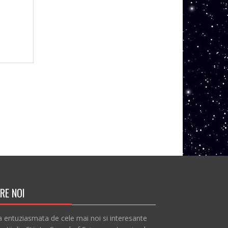
RE NOI
a entuziasmata de cele mai noi si interesante