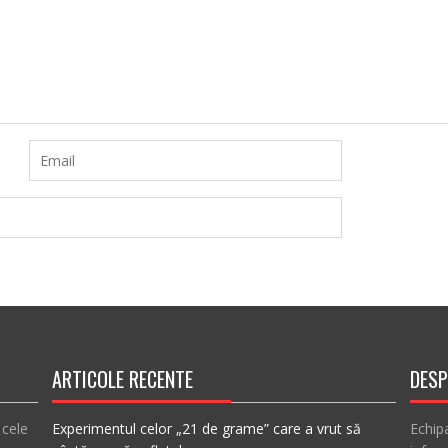
ARTICOLE RECENTE
DESP
 cele
Experimentul celor „21 de grame” care a vrut să
Echip