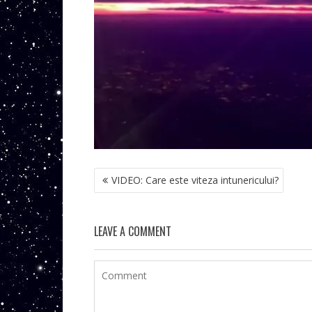
NAVIGARE
VIDEO: Care este viteza intunericului?
ÎN
ARTICOLE
LEAVE A COMMENT