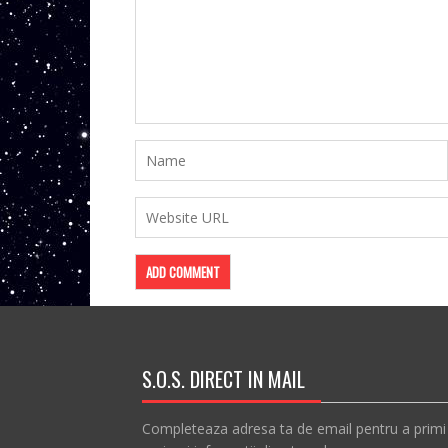
S.O.S. DIRECT IN MAIL
Completeaza adresa ta de email pentru a primi