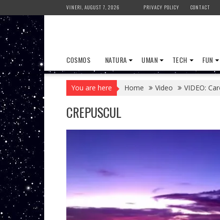
Skip
VINERI, AUGUST 7, 2026
PRIVACY POLICY
CONTACT
to
content
COSMOS
NATURA
UMAN
TECH
FUN
You are here
Home
Video
VIDEO: Care
CREPUSCUL