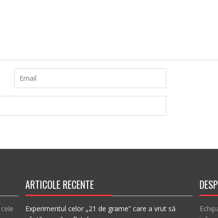
ARTICOLE RECENTE
DESP
 cele
Experimentul celor „21 de grame” care a vrut să
Echip