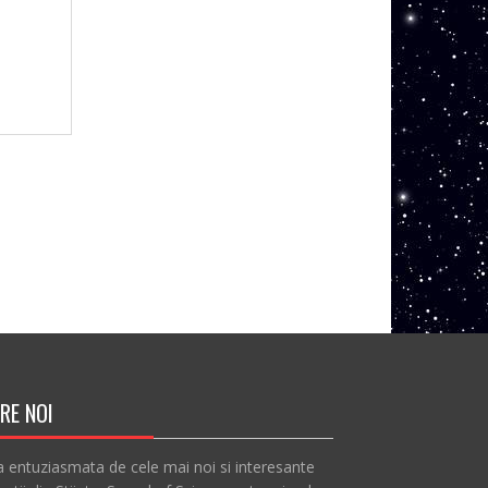
RE NOI
a entuziasmata de cele mai noi si interesante