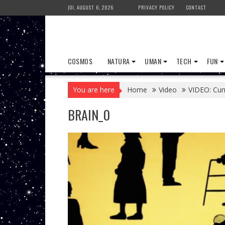
Skip
JOI, AUGUST 6, 2026
PRIVACY POLICY
CONTACT
to
content
COSMOS
NATURA
UMAN
TECH
FUN
You are here
Home
Video
VIDEO: Cum
BRAIN_0