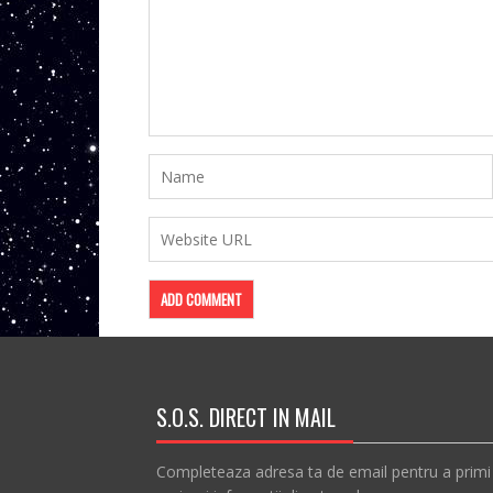
S.O.S. DIRECT IN MAIL
Completeaza adresa ta de email pentru a primi