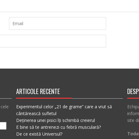
ARTICOLE RECENTE
DESP
 cele
Experimentul celor „21 de grame” care a vrut să
Echip
cântărească sufletul
inform
Deținerea unei pisici îți schimbă creierul
site d
E bine să te antrenezi cu febră musculară?
Today
De ce există Universul?