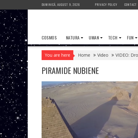
Skip
DUMINICĂ, AUGUST 9, 2026
PRIVACY POLICY
CONTACT
to
content
COSMOS
NATURA
UMAN
TECH
FUN
You are here
Home
Video
VIDEO: Dro
PIRAMIDE NUBIENE