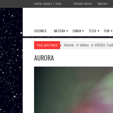
Skip
VINERI, AUGUST 7, 2026
PRIVACY POLICY
CONTACT
to
content
COSMOS
NATURA
UMAN
TECH
FUN
You are here
Home
Video
VIDEO: Fur
AURORA