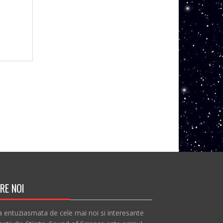
RE NOI
a entuziasmata de cele mai noi si interesante