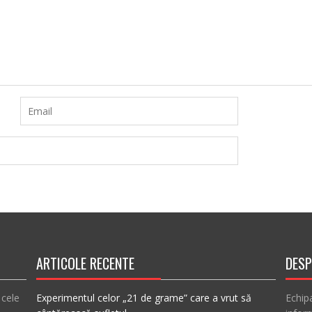
ARTICOLE RECENTE
DESP
 cele
Experimentul celor „21 de grame” care a vrut să
Echip