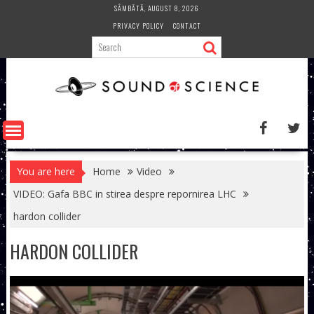
Skip
SÂMBĂTĂ, AUGUST 8, 2026
to
PRIVACY POLICY
CONTACT
content
You are here
Home
Video
VIDEO: Gafa BBC in stirea despre repornirea LHC
hardon collider
HARDON COLLIDER