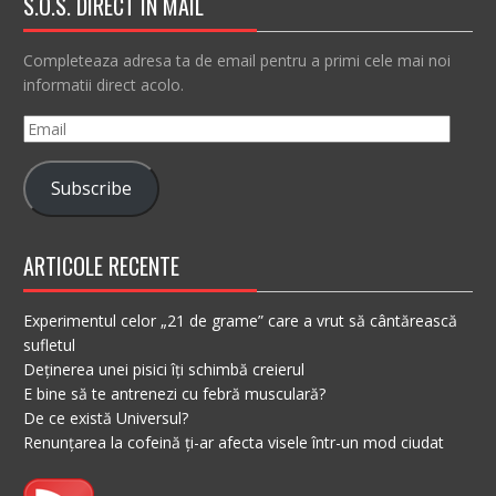
S.O.S. DIRECT IN MAIL
Completeaza adresa ta de email pentru a primi cele mai noi
informatii direct acolo.
Email
Subscribe
ARTICOLE RECENTE
Experimentul celor „21 de grame” care a vrut să cântărească
sufletul
Deținerea unei pisici îți schimbă creierul
E bine să te antrenezi cu febră musculară?
De ce există Universul?
Renunțarea la cofeină ți-ar afecta visele într-un mod ciudat