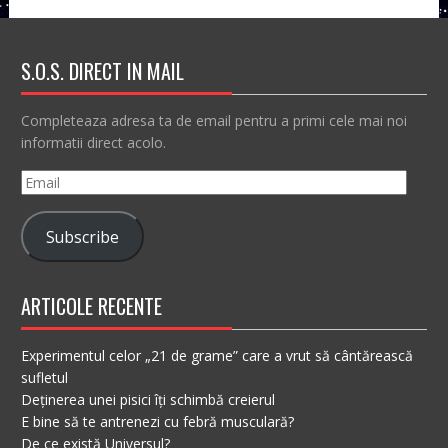
S.O.S. DIRECT IN MAIL
Completeaza adresa ta de email pentru a primi cele mai noi
informatii direct acolo.
Email
Subscribe
ARTICOLE RECENTE
Experimentul celor „21 de grame” care a vrut să cântărească
sufletul
Deținerea unei pisici îți schimbă creierul
E bine să te antrenezi cu febră musculară?
De ce există Universul?