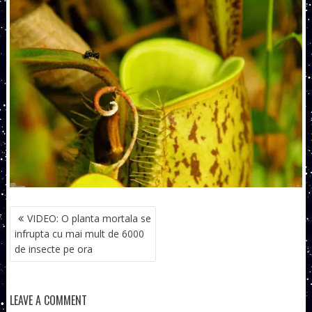
NAVIGARE
VIDEO: O planta mortala se
ÎN
infrupta cu mai mult de 6000
ARTICOLE
de insecte pe ora
LEAVE A COMMENT