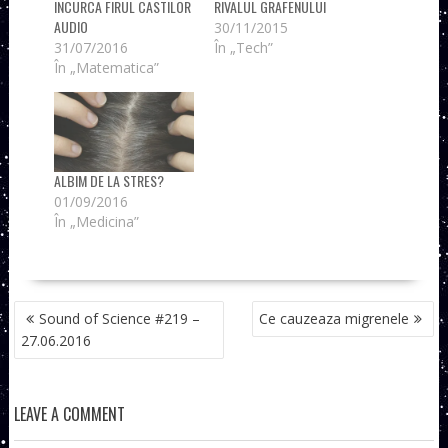
INCURCA FIRUL CASTILOR
RIVALUL GRAFENULUI
AUDIO
30/11/2015
31/07/2016
În „Tech”
În „Matematica”
ALBIM DE LA STRES?
01/09/2016
În „Medicina”
NAVIGARE
Sound of Science #219 –
Ce cauzeaza migrenele
ÎN
27.06.2016
ARTICOLE
LEAVE A COMMENT