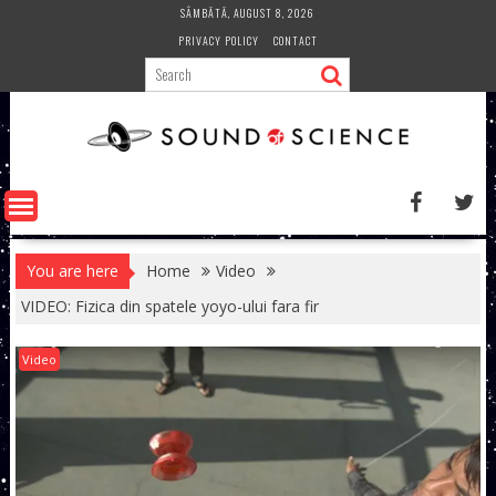
Skip
SÂMBĂTĂ, AUGUST 8, 2026
to
PRIVACY POLICY
CONTACT
content
You are here
Home
Video
VIDEO: Fizica din spatele yoyo-ului fara fir
Video