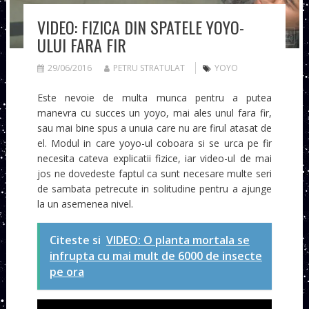
VIDEO: FIZICA DIN SPATELE YOYO-
ULUI FARA FIR
29/06/2016
PETRU STRATULAT
YOYO
Este nevoie de multa munca pentru a putea
manevra cu succes un yoyo, mai ales unul fara fir,
sau mai bine spus a unuia care nu are firul atasat de
el. Modul in care yoyo-ul coboara si se urca pe fir
necesita cateva explicatii fizice, iar video-ul de mai
jos ne dovedeste faptul ca sunt necesare multe seri
de sambata petrecute in solitudine pentru a ajunge
la un asemenea nivel.
Citeste si
VIDEO: O planta mortala se
infrupta cu mai mult de 6000 de insecte
pe ora