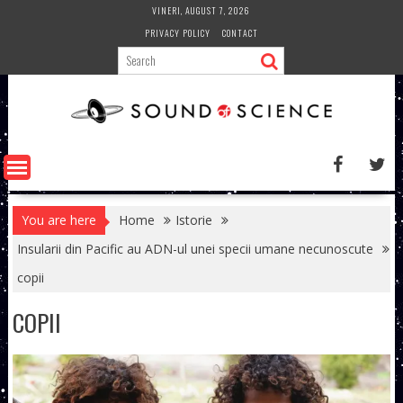
Skip
VINERI, AUGUST 7, 2026
to
PRIVACY POLICY
CONTACT
content
You are here
Home
Istorie
Insularii din Pacific au ADN-ul unei specii umane necunoscute
copii
COPII