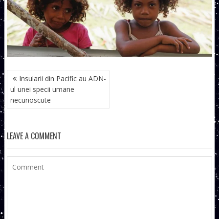
NAVIGARE
Insularii din Pacific au ADN-
ÎN
ul unei specii umane
ARTICOLE
necunoscute
LEAVE A COMMENT