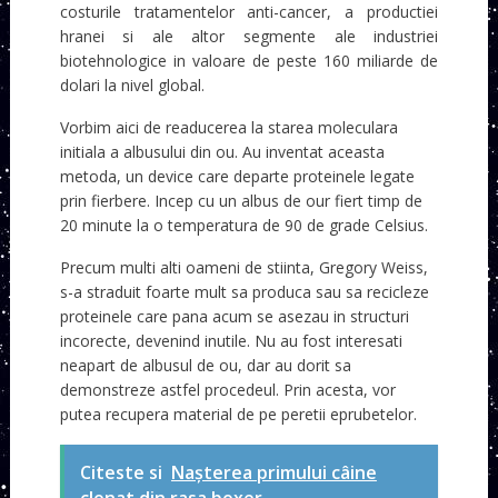
costurile tratamentelor anti-cancer, a productiei
hranei si ale altor segmente ale industriei
biotehnologice in valoare de peste 160 miliarde de
dolari la nivel global.
Vorbim aici de readucerea la starea moleculara
initiala a albusului din ou. Au inventat aceasta
metoda, un device care departe proteinele legate
prin fierbere. Incep cu un albus de our fiert timp de
20 minute la o temperatura de 90 de grade Celsius.
Precum multi alti oameni de stiinta, Gregory Weiss,
s-a straduit foarte mult sa produca sau sa recicleze
proteinele care pana acum se asezau in structuri
incorecte, devenind inutile. Nu au fost interesati
neapart de albusul de ou, dar au dorit sa
demonstreze astfel procedeul. Prin acesta, vor
putea recupera material de pe peretii eprubetelor.
Citeste si
Nașterea primului câine