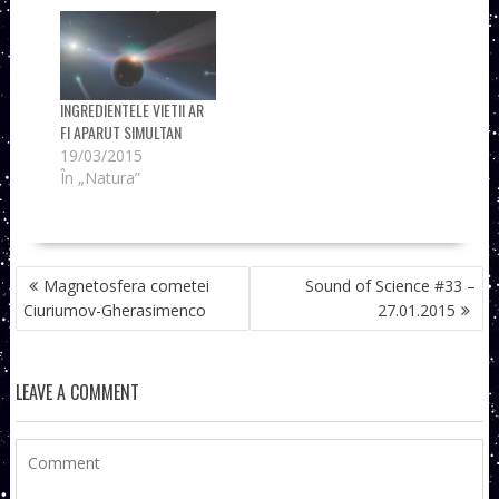
INGREDIENTELE VIETII AR
FI APARUT SIMULTAN
19/03/2015
În „Natura”
NAVIGARE
Magnetosfera cometei
Sound of Science #33 –
ÎN
Ciuriumov-Gherasimenco
27.01.2015
ARTICOLE
LEAVE A COMMENT