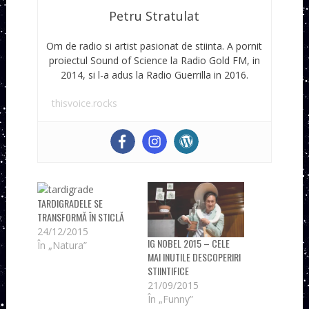
Petru Stratulat
Om de radio si artist pasionat de stiinta. A pornit
proiectul Sound of Science la Radio Gold FM, in
2014, si l-a adus la Radio Guerrilla in 2016.
thisvoice.rocks
TARDIGRADELE SE
TRANSFORMĂ ÎN STICLĂ
24/12/2015
IG NOBEL 2015 – CELE
În „Natura”
MAI INUTILE DESCOPERIRI
STIINTIFICE
21/09/2015
În „Funny”