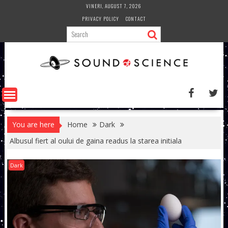
Skip
VINERI, AUGUST 7, 2026
to
PRIVACY POLICY
CONTACT
content
You are here
Home
Dark
Albusul fiert al oului de gaina readus la starea initiala
Dark