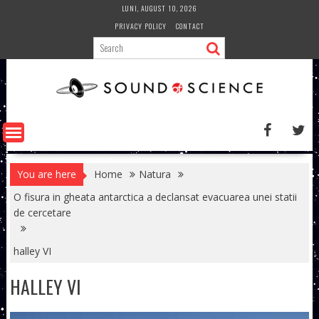
Skip
LUNI, AUGUST 10, 2026
to
PRIVACY POLICY
CONTACT
content
You are here
Home
Natura
O fisura in gheata antarctica a declansat evacuarea unei statii
de cercetare
halley VI
HALLEY VI