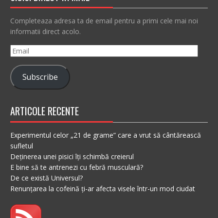
Completeaza adresa ta de email pentru a primi cele mai noi
informatii direct acolo.
Email
Subscribe
ARTICOLE RECENTE
Experimentul celor „21 de grame” care a vrut să cântărească
sufletul
Deținerea unei pisici îți schimbă creierul
E bine să te antrenezi cu febră musculară?
De ce există Universul?
Renunțarea la cofeină ți-ar afecta visele într-un mod ciudat