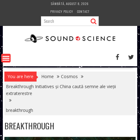
Skip
SÂMBĂTĂ, AUGUST 8, 2026
to
PRIVACY POLICY
CONTACT
content
You are here
Home
Cosmos
Breakthrough Initiatives și China caută semne ale vieții
extraterestre
breakthrough
BREAKTHROUGH