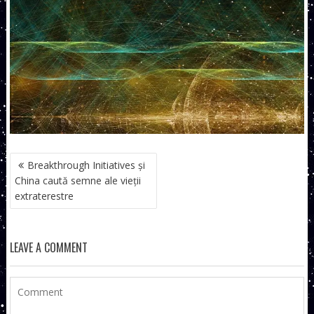
NAVIGARE
Breakthrough Initiatives și
ÎN
China caută semne ale vieții
ARTICOLE
extraterestre
LEAVE A COMMENT