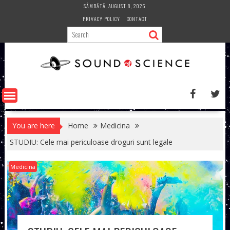
Skip
SÂMBĂTĂ, AUGUST 8, 2026
to
PRIVACY POLICY
CONTACT
content
You are here
Home
Medicina
STUDIU: Cele mai periculoase droguri sunt legale
Medicina