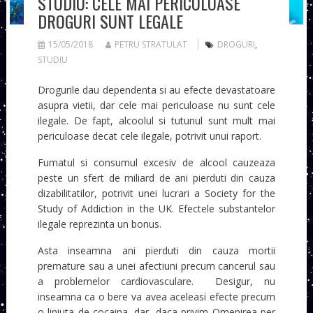
STUDIU: CELE MAI PERICULOASE
DROGURI SUNT LEGALE
15/05/2018
PETRU STRATULAT
DROGURI
,
STUDIU
Drogurile dau dependenta si au efecte devastatoare
asupra vietii, dar cele mai periculoase nu sunt cele
ilegale. De fapt, alcoolul si tutunul sunt mult mai
periculoase decat cele ilegale, potrivit unui raport.
Fumatul si consumul excesiv de alcool cauzeaza
peste un sfert de miliard de ani pierduti din cauza
dizabilitatilor, potrivit unei lucrari a Society for the
Study of Addiction in the UK. Efectele substantelor
ilegale reprezinta un bonus.
Asta inseamna ani pierduti din cauza mortii
premature sau a unei afectiuni precum cancerul sau
a problemelor cardiovasculare. Desigur, nu
inseamna ca o bere va avea aceleasi efecte precum
o liniuta de cocaina, dar, daca privim Omenirea per