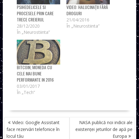
PSIHEDELICELE SI
VIDEO: HALUCINAȚII FĂRĂ
PROCESELE PRIN CARE
DROGURI
TRECE CREIERUL
21/04/2016
28/12/2020
În „Neurostiinta”
În „Neurostiinta”
BITCOIN, MONEDA CU
CELE MAI BUNE
PERFORMANTE IN 2016
03/01/2017
În „Tech”
NAVIGARE
Video: Google Assistant
NASA publică noi indicii ale
ÎN
face rezervări telefonice în
existenței jeturilor de apă pe
ARTICOLE
locul tău
Europa