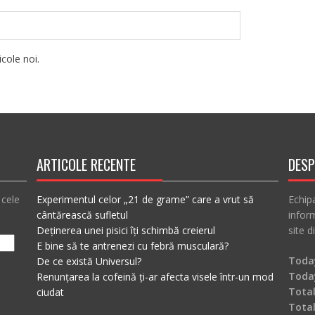
cole noi.
ARTICOLE RECENTE
DESP
 cele
Experimentul celor „21 de grame” care a vrut să
Echip
cântărească sufletul
inform
Deținerea unei pisici îți schimbă creierul
site d
E bine să te antrenezi cu febră musculară?
Today
De ce există Universul?
Toda
Renunțarea la cofeină ți-ar afecta visele într-un mod
Total
ciudat
Tota