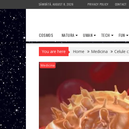
Skip
SÂMBĂTĂ, AUGUST 8, 2026
PRIVACY POLICY
CONTACT
to
content
COSMOS
NATURA
UMAN
TECH
FUN
You are here
Home
Medicina
Celule 
Medicina