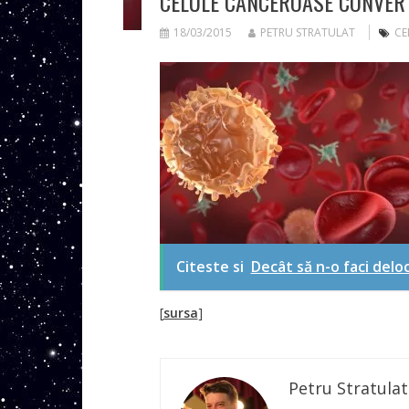
CELULE CANCEROASE CONVERT
18/03/2015
PETRU STRATULAT
CE
Citeste si
Decât să n-o faci deloc
[
sursa
]
Petru Stratulat