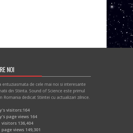
RE NOI
a entuziasmata de cele mai noi si interesante
atii din Stiinta. Sound of Science este primul
in Romania dedicat Stiintei cu actualizari zilnice.
's visitors:
164
y's page views
164
 visitors
136,404
l page views
149,301