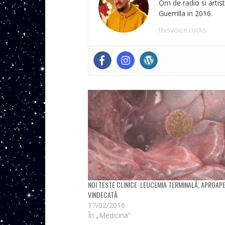
Om de radio si artist
Guerrilla in 2016.
thisvoice.rocks
NOI TESTE CLINICE: LEUCEMIA TERMINALĂ, APROAP
VINDECATĂ
17/02/2016
În „Medicina”