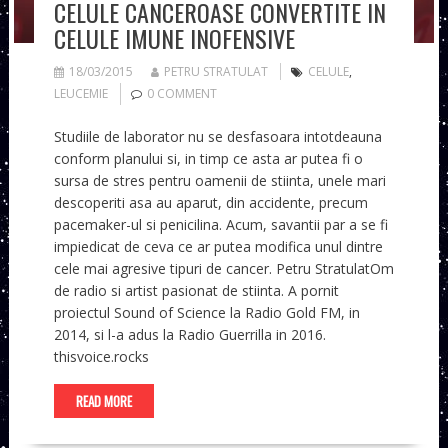
CELULE CANCEROASE CONVERTITE IN
CELULE IMUNE INOFENSIVE
18/03/2015
PETRU STRATULAT
CELULE
,
LEUCEMIE
0 COMMENT
Studiile de laborator nu se desfasoara intotdeauna
conform planului si, in timp ce asta ar putea fi o
sursa de stres pentru oamenii de stiinta, unele mari
descoperiti asa au aparut, din accidente, precum
pacemaker-ul si penicilina. Acum, savantii par a se fi
impiedicat de ceva ce ar putea modifica unul dintre
cele mai agresive tipuri de cancer. Petru StratulatOm
de radio si artist pasionat de stiinta. A pornit
proiectul Sound of Science la Radio Gold FM, in
2014, si l-a adus la Radio Guerrilla in 2016.
thisvoice.rocks
READ MORE