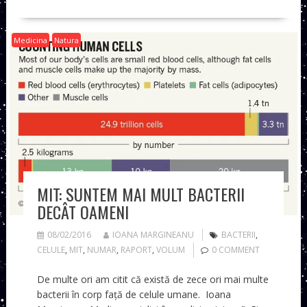
Medicina
Natura
MIT: SUNTEM MAI MULT BACTERII
DECÂT OAMENI
08/02/2016
IOANA MARGINEANU
BACTERII
,
CELULE
,
MIT
,
NUMAR
,
RAPORT
,
VOLUM
0 COMMENT
De multe ori am citit că există de zece ori mai multe
bacterii în corp față de celule umane. Ioana