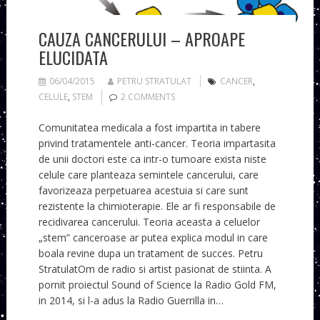
CAUZA CANCERULUI – APROAPE
ELUCIDATA
06/04/2015
PETRU STRATULAT
CANCER
,
CELULE
,
STEM
2 COMMENTS
Comunitatea medicala a fost impartita in tabere
privind tratamentele anti-cancer. Teoria impartasita
de unii doctori este ca intr-o tumoare exista niste
celule care planteaza semintele cancerului, care
favorizeaza perpetuarea acestuia si care sunt
rezistente la chimioterapie. Ele ar fi responsabile de
recidivarea cancerului. Teoria aceasta a celuelor
„stem” canceroase ar putea explica modul in care
boala revine dupa un tratament de succes. Petru
StratulatOm de radio si artist pasionat de stiinta. A
pornit proiectul Sound of Science la Radio Gold FM,
in 2014, si l-a adus la Radio Guerrilla in…