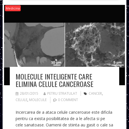
Medicina
MOLECULE INTELIGENTE CARE
ELIMINA CELULE CANCEROASE
28/01/2015
PETRU STRATULAT
CANCER
,
CELULE
,
MOLECULE
0 COMMENT
Incercarea de a ataca celule canceroase este dificila
pentru ca exista posibilitatea de a le afecta si pe
cele sanatoase. Oamenii de stiinta au gasit o cale sa