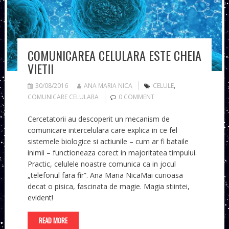
COMUNICAREA CELULARA ESTE CHEIA
VIETII
30/08/2016
ANA MARIA NICA
CELULE
,
COMUNICARE CELULARA
0 COMMENT
Cercetatorii au descoperit un mecanism de
comunicare intercelulara care explica in ce fel
sistemele biologice si actiunile – cum ar fi bataile
inimii – functioneaza corect in majoritatea timpului.
Practic, celulele noastre comunica ca in jocul
„telefonul fara fir”. Ana Maria NicaMai curioasa
decat o pisica, fascinata de magie. Magia stiintei,
evident!
READ MORE