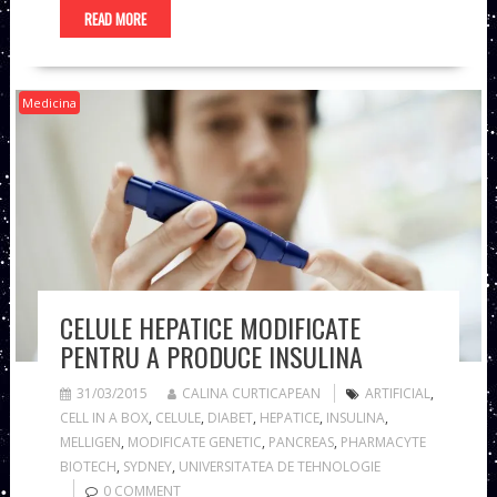
READ MORE
Medicina
CELULE HEPATICE MODIFICATE
PENTRU A PRODUCE INSULINA
31/03/2015
CALINA CURTICAPEAN
ARTIFICIAL
,
CELL IN A BOX
,
CELULE
,
DIABET
,
HEPATICE
,
INSULINA
,
MELLIGEN
,
MODIFICATE GENETIC
,
PANCREAS
,
PHARMACYTE
BIOTECH
,
SYDNEY
,
UNIVERSITATEA DE TEHNOLOGIE
0 COMMENT