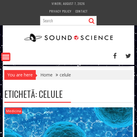
Skip
VINERI, AUGUST 7, 2026
to
PRIVACY POLICY
CONTACT
content
You are here
Home
celule
ETICHETĂ:
CELULE
Medicina