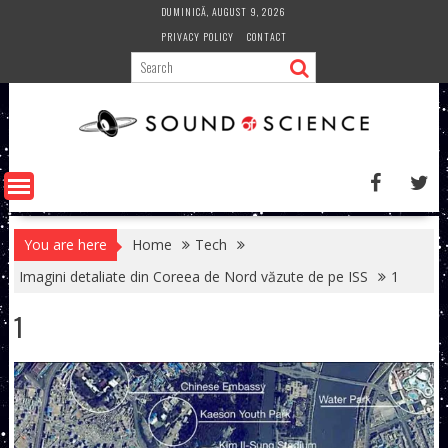
Skip
DUMINICĂ, AUGUST 9, 2026
to
PRIVACY POLICY
CONTACT
content
You are here
Home
Tech
Imagini detaliate din Coreea de Nord văzute de pe ISS
1
1