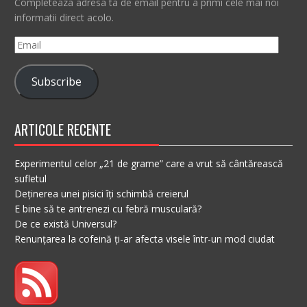
Completeaza adresa ta de email pentru a primi cele mai noi
informatii direct acolo.
Email
Subscribe
ARTICOLE RECENTE
Experimentul celor „21 de grame” care a vrut să cântărească
sufletul
Deținerea unei pisici îți schimbă creierul
E bine să te antrenezi cu febră musculară?
De ce există Universul?
Renunțarea la cofeină ți-ar afecta visele într-un mod ciudat