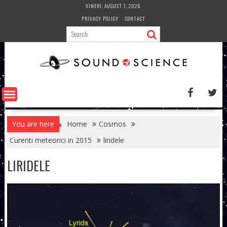
Skip
VINERI, AUGUST 7, 2026
to
PRIVACY POLICY
CONTACT
content
You are here
Home
Cosmos
Curenti meteorici in 2015
liridele
LIRIDELE