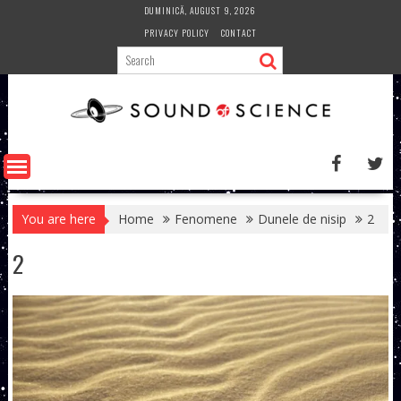
Skip
DUMINICĂ, AUGUST 9, 2026
to
PRIVACY POLICY
CONTACT
content
You are here
Home
Fenomene
Dunele de nisip
2
2