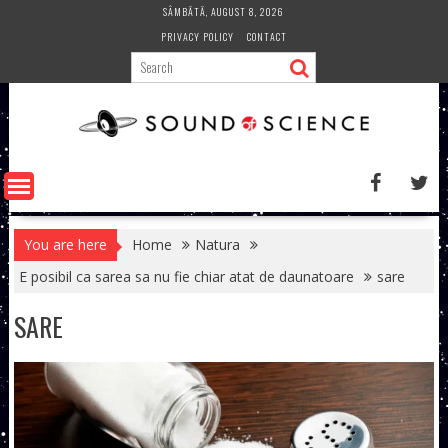
Skip
SÂMBĂTĂ, AUGUST 8, 2026
to
PRIVACY POLICY
CONTACT
content
You are here
Home
Natura
E posibil ca sarea sa nu fie chiar atat de daunatoare
sare
SARE