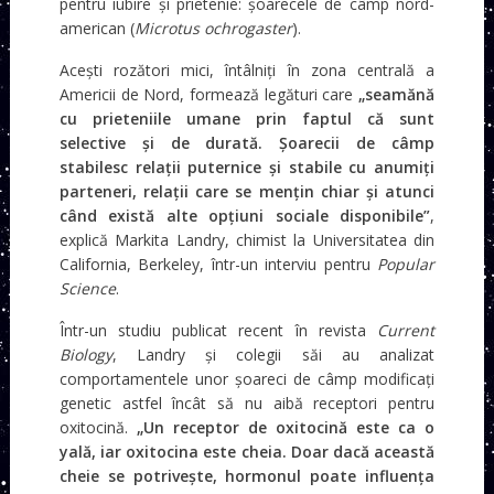
pentru iubire și prietenie: șoarecele de câmp nord-
american (
Microtus ochrogaster
).
Acești rozători mici, întâlniți în zona centrală a
Americii de Nord, formează legături care
„seamănă
cu prieteniile umane prin faptul că sunt
selective și de durată. Șoarecii de câmp
stabilesc relații puternice și stabile cu anumiți
parteneri, relații care se mențin chiar și atunci
când există alte opțiuni sociale disponibile”
,
explică Markita Landry, chimist la Universitatea din
California, Berkeley, într-un interviu pentru
Popular
Science
.
Într-un studiu publicat recent în revista
Current
Biology
, Landry și colegii săi au analizat
comportamentele unor șoareci de câmp modificați
genetic astfel încât să nu aibă receptori pentru
oxitocină.
„Un receptor de oxitocină este ca o
yală, iar oxitocina este cheia. Doar dacă această
cheie se potrivește, hormonul poate influența