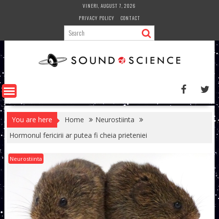
Skip
VINERI, AUGUST 7, 2026
to
PRIVACY POLICY
CONTACT
content
You are here
Home
Neurostiinta
Hormonul fericirii ar putea fi cheia prieteniei
Neurostiinta