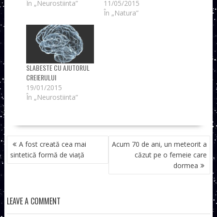
În „Neurostiinta”
11/05/2015
În „Natura”
SLABESTE CU AJUTORUL
CREIERULUI
19/01/2015
În „Neurostiinta”
NAVIGARE
A fost creată cea mai
Acum 70 de ani, un meteorit a
ÎN
sintetică formă de viață
căzut pe o femeie care
ARTICOLE
dormea
LEAVE A COMMENT