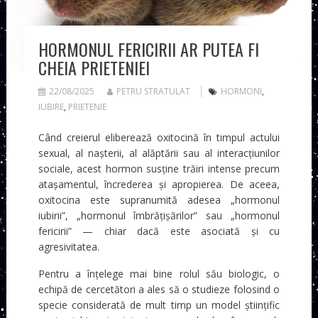
HORMONUL FERICIRII AR PUTEA FI
CHEIA PRIETENIEI
22/08/2025
PETRU STRATULAT
HORMONI
,
IUBIRE
,
PRIETENIE
Când creierul eliberează oxitocină în timpul actului
sexual, al nașterii, al alăptării sau al interacțiunilor
sociale, acest hormon susține trăiri intense precum
atașamentul, încrederea și apropierea. De aceea,
oxitocina este supranumită adesea „hormonul
iubirii”, „hormonul îmbrățișărilor” sau „hormonul
fericirii” — chiar dacă este asociată și cu
agresivitatea.
Pentru a înțelege mai bine rolul său biologic, o
echipă de cercetători a ales să o studieze folosind o
specie considerată de mult timp un model științific