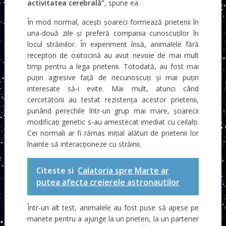
activitatea cerebrală”
, spune ea.
În mod normal, acești șoareci formează prietenii în
una-două zile și preferă compania cunoscuților în
locul străinilor. În experiment însă, animalele fără
receptori de oxitocină au avut nevoie de mai mult
timp pentru a lega prietenii. Totodată, au fost mai
puțin agresive față de necunoscuți și mai puțin
interesate să-i evite. Mai mult, atunci când
cercetătorii au testat rezistența acestor prietenii,
punând perechile într-un grup mai mare, șoarecii
modificați genetic s-au amestecat imediat cu ceilalți.
Cei normali ar fi rămas inițial alături de prietenii lor
înainte să interacționeze cu străinii.
Citeste si
Calatoria spre Marte ar
putea afecta creierele astronautilor
Într-un alt test, animalele au fost puse să apese pe
manete pentru a ajunge la un prieten, la un partener