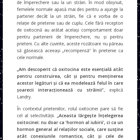
de împerechere sau la un străin. În mod obișnuit,
femelele normale apasă mai des pentru a ajunge la
partener decât la un străin, fie că e vorba de o
relație de prietenie sau de cuplu. Cele fără receptori
de oxitocină au arătat același comportament doar
pentru partenerii de împerechere, nu și pentru
prieteni. Cu alte cuvinte, aceste rozătoare nu păreau
să găsească aceeași „recompensă” în prietenie ca
cele normale.
„Am descoperit că oxitocina este esențială atât
pentru construirea, cât și pentru menținerea
acestor legături și că ea modelează felul în care
șoarecii interacționează cu străinii”
, explică
Landry.
În contextul prieteniilor, rolul oxitocinei pare să fie
cel al selectivității.
„Aceasta lărgește înțelegerea
oxitocinei: nu doar ca ‘hormon al iubirii’, ci ca un
hormon general al relațiilor sociale, care susține
atât conexiunile romantice, cât și cele de