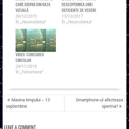
CARE DISPAR DIN RAZA
DESCOPERIREA UNEI
VIZUALĂ
DEFICIENTE DE VEDERE
30/12/2015
13/12/2017
În „Neurostiinta”
În „Neurostiinta”
VIDEO: CURCUBEU
CIRCULAR
24/11/2016
În „Fenomene”
NAVIGARE
Masina timpului – 13
Smartphone-ul afecteaza
ÎN
septembrie
sperma?
ARTICOLE
LEAVE A COMMENT