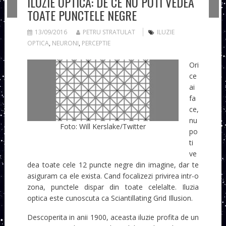
ILUZIE OPTICA: DE CE NU POTI VEDEA
TOATE PUNCTELE NEGRE
13/09/2016
PETRU STRATULAT
ILUZIE
OPTICA
,
NEURONI
,
PERCEPTIE
Ori
ce
ai
fa
ce,
nu
Foto: Will Kerslake/Twitter
po
ti
ve
dea toate cele 12 puncte negre din imagine, dar te
asiguram ca ele exista. Cand focalizezi privirea intr-o
zona, punctele dispar din toate celelalte. Iluzia
optica este cunoscuta ca Sciantillating Grid Illusion.
Descoperita in anii 1900, aceasta iluzie profita de un