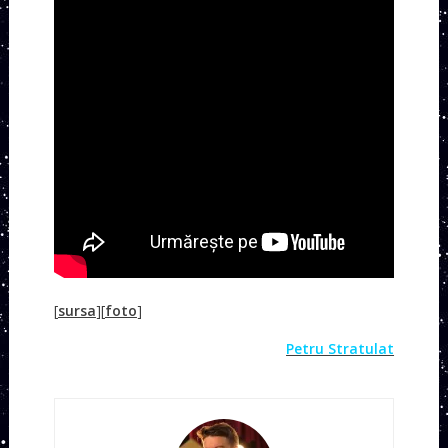
[
sursa
][
foto
]
Petru Stratulat