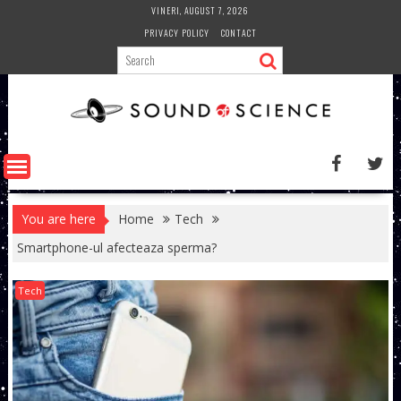
Skip
VINERI, AUGUST 7, 2026
to
PRIVACY POLICY
CONTACT
content
You are here
Home
Tech
Smartphone-ul afecteaza sperma?
Tech