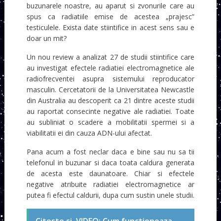
buzunarele noastre, au aparut si zvonurile care au
spus ca radiatiile emise de acestea „prajesc”
testiculele. Exista date stiintifice in acest sens sau e
doar un mit?
Un nou review a analizat 27 de studii stiintifice care
au investigat efectele radiatiei electromagnetice ale
radiofrecventei asupra sistemului reproducator
masculin. Cercetatorii de la Universitatea Newcastle
din Australia au descoperit ca 21 dintre aceste studii
au raportat consecinte negative ale radiatiei. Toate
au subliniat o scadere a mobilitatii spermei si a
viabilitatii ei din cauza ADN-ului afectat.
Pana acum a fost neclar daca e bine sau nu sa tii
telefonul in buzunar si daca toata caldura generata
de acesta este daunatoare. Chiar si efectele
negative atribuite radiatiei electromagnetice ar
putea fi efectul caldurii, dupa cum sustin unele studii.
Citeste si
VIDEO: Cum functioneaza