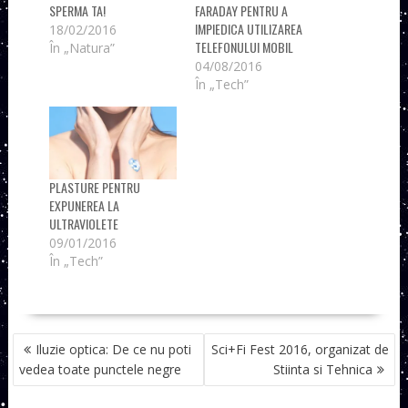
SPERMA TA!
FARADAY PENTRU A
IMPIEDICA UTILIZAREA
18/02/2016
TELEFONULUI MOBIL
În „Natura”
04/08/2016
În „Tech”
PLASTURE PENTRU
EXPUNEREA LA
ULTRAVIOLETE
09/01/2016
În „Tech”
NAVIGARE
Iluzie optica: De ce nu poti
Sci+Fi Fest 2016, organizat de
ÎN
vedea toate punctele negre
Stiinta si Tehnica
ARTICOLE