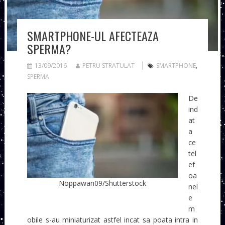
SMARTPHONE-UL AFECTEAZA
SPERMA?
13/09/2016
PETRU STRATULAT
SMARTPHONE
,
SPERMA
De
ind
at
a
ce
tel
ef
oa
Noppawan09/Shutterstock
nel
e
m
obile s-au miniaturizat astfel incat sa poata intra in